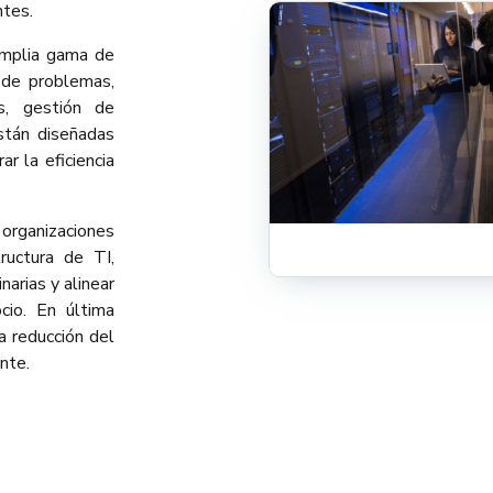
ntes.
mplia gama de
n de problemas,
s, gestión de
stán diseñadas
ar la eficiencia
organizaciones
ructura de TI,
narias y alinear
cio. En última
a reducción del
nte.