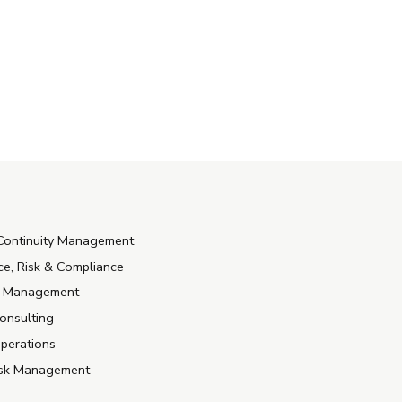
Continuity Management
e, Risk & Compliance
e Management
onsulting
Operations
isk Management